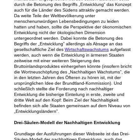
durch die Betonung des Begriffs
„
Entwicklung” das Konzept
auch für die Länder des Südens attraktiv gemacht werden.
Da weite Teile der Weltbevölkerung unter
menschenunwürdigen Lebensbedingungen zu leiden
hatten und haben, sollte die Perspektive der ökonomischen
Entwicklung nicht der ökologischen Dimension
untergeordnet werden. Dabei konnte die Betonung des
Begriffs der
„
Entwicklung
”
allerdings als Absage an das
gesellschaftliche Ziel des
Wirtschaftswachstums
aufgefasst
werden, auch wenn die Entwicklung in ärmeren Staaten
zeitweise mit einer weiteren Steigerung des
Bruttoinlandsproduktes einhergehen könnte (insofern bricht
die Wortneuschöpfung des
„Nachhaltigen Wachstums
”, die
in den letzten Jahren des Öfteren zu hören ist, mit der
ursprünglichen Idee der Brundtland-Kommission).
Und
schließlich stellte die Forderung nach nachhaltiger
Entwicklung die bisherige Einteilung in erste, zweite und
dritte Welt auf den Kopf: Beim Ziel der Nachhaltigkeit
befinden sich alle Staaten gemeinsam auf dem Niveau von
„
Entwicklungsländern
”.
Drei-Säulen-Modell der Nachhaltigen Entwicklung
Grundlage der Ausführungen dieser Webseite ist das Drei-
Säulen-Modell der nachhaltigen Entwicklung, auch das