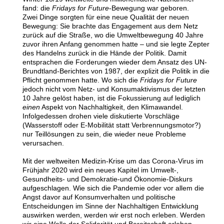
fand: die
Fridays for Future
-Bewegung war geboren.
Zwei Dinge sorgten für eine neue Qualität der neuen
Bewegung: Sie brachte das Engagement aus dem Netz
zurück auf die Straße, wo die Umweltbewegung 40 Jahre
zuvor ihren Anfang genommen hatte – und sie legte Zepter
des Handelns zurück in die Hände der Politik. Damit
entsprachen die Forderungen wieder dem Ansatz des UN-
Brundtland-Berichtes von 1987, der explizit die Politik in die
Pflicht genommen hatte. Wo sich die
Fridays for Future
jedoch nicht vom Netz- und Konsumaktivismus der letzten
10 Jahre gelöst haben, ist die Fokussierung auf lediglich
einen
Aspekt von Nachhaltigkeit, den Klimawandel.
Infolgedessen drohen viele diskutierte Vorschläge
(Wasserstoff oder E-Mobilität statt Verbrennungsmotor?)
nur Teillösungen zu sein, die wieder neue Probleme
verursachen.
Mit der weltweiten Medizin-Krise um das Corona-Virus
im
Frühjahr 2020 wird ein neues Kapitel im Umwelt-,
Gesundheits- und Demokratie-und Ökonomie-Diskurs
aufgeschlagen. Wie sich die Pandemie oder vor allem die
Angst davor auf Konsumverhalten und politische
Entscheidungen im Sinne der Nachhaltigen Entwicklung
auswirken werden, werden wir erst noch erleben. Werden
wir eine Welle der Solidarität und Bereitschaft erleben,