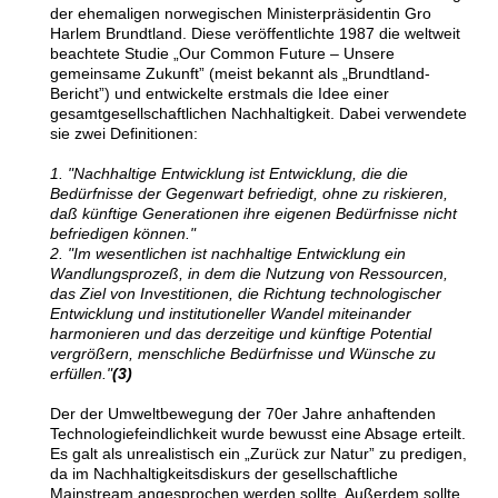
der ehemaligen norwegischen Ministerpräsidentin Gro
Harlem Brundtland. Diese veröffentlichte 1987 die weltweit
beachtete Studie
„
Our Common Future – Unsere
gemeinsame Zukunft” (meist bekannt als
„
Brundtland-
Bericht”) und entwickelte erstmals die Idee einer
gesamtgesellschaftlichen Nachhaltigkeit. Dabei verwendete
sie zwei Definitionen:
1. "Nachhaltige Entwicklung ist Entwicklung, die die
Bedürfnisse der Gegenwart befriedigt, ohne zu riskieren,
daß künftige Generationen ihre eigenen Bedürfnisse nicht
befriedigen können."
2. "Im wesentlichen ist nachhaltige Entwicklung ein
Wandlungsprozeß, in dem die Nutzung von Ressourcen,
das Ziel von Investitionen, die Richtung technologischer
Entwicklung und institutioneller Wandel miteinander
harmonieren und das derzeitige und künftige Potential
vergrößern, menschliche Bedürfnisse und Wünsche zu
erfüllen."
(3)
Der der Umweltbewegung der 70er Jahre anhaftenden
Technologiefeindlichkeit wurde bewusst eine Absage erteilt.
Es galt als unrealistisch ein
„
Zurück zur Natur” zu predigen,
da im Nachhaltigkeitsdiskurs der gesellschaftliche
Mainstream angesprochen werden sollte. Außerdem sollte