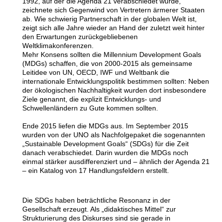
1992, auf der die Agenda 21 verabschiedet wurde,
zeichnete sich Gegenwind von Vertretern ärmerer Staaten
ab. Wie schwierig Partnerschaft in der globalen Welt ist,
zeigt sich alle Jahre wieder an Hand der zuletzt weit hinter
den Erwartungen zurückgebliebenen
Weltklimakonferenzen.
Mehr Konsens sollten die Millennium Development Goals
(MDGs) schaffen, die von 2000-2015 als gemeinsame
Leitidee von UN, OECD, IWF und Weltbank die
internationale Entwicklungspolitik bestimmen sollten: Neben
der ökologischen Nachhaltigkeit wurden dort insbesondere
Ziele genannt, die explizit Entwicklungs- und
Schwellenländern zu Gute kommen sollten.
Ende 2015 liefen die MDGs aus. Im September 2015
wurden von der UNO als Nachfolgepaket die sogenannten
„Sustainable Development Goals“ (SDGs) für die Zeit
danach verabschiedet. Darin wurden die MDGs noch
einmal stärker ausdifferenziert und – ähnlich der Agenda 21
– ein Katalog von 17 Handlungsfeldern erstellt.
Die SDGs haben beträchtliche Resonanz in der
Gesellschaft erzeugt. Als
„
didaktisches Mittel
“
zur
Strukturierung des Diskurses sind sie gerade in