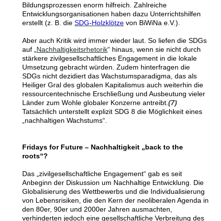
Bildungsprozessen enorm hilfreich. Zahlreiche
Entwicklungsorganisationen haben dazu Unterrichtshilfen
erstellt (z. B. die
SDG-Holzklötze
von BiWiNa e.V.).
Aber auch Kritik wird immer wieder laut. So liefen die SDGs
auf
„
Nachhaltigkeitsrhetorik
“
hinaus, wenn sie nicht durch
stärkere zivilgesellschaftliches Engagement in die lokale
Umsetzung gebracht würden. Zudem hinterfragen die
SDGs nicht dezidiert das Wachstumsparadigma, das als
Heiliger Gral des globalen Kapitalismus auch weiterhin die
ressourcentechnische Erschließung und Ausbeutung vieler
Länder zum Wohle globaler Konzerne antreibt.
(7)
Tatsächlich unterstellt explizit SDG 8 die Möglichkeit eines
„
nachhaltigen Wachstums
“
.
Fridays for Future
– Nachhaltigkeit „back to the
roots“?
Das
„zivilgesellschaftliche Engagement“ gab es seit
Anbeginn der Diskussion um Nachhaltige Entwicklung. Die
Globalisierung des Wettbewerbs und die Individualisierung
von Lebensrisiken, die den Kern der neoliberalen Agenda in
den 80er, 90er und 2000er Jahren ausmachten,
verhinderten jedoch eine gesellschaftliche Verbreitung des