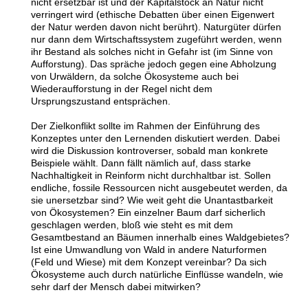
nicht ersetzbar ist und der Kapitalstock an Natur nicht
verringert wird (ethische Debatten über einen Eigenwert
der Natur werden davon nicht berührt). Naturgüter dürfen
nur dann dem Wirtschaftssystem zugeführt werden, wenn
ihr Bestand als solches nicht in Gefahr ist (im Sinne von
Aufforstung). Das spräche jedoch gegen eine Abholzung
von Urwäldern, da solche Ökosysteme auch bei
Wiederaufforstung in der Regel nicht dem
Ursprungszustand entsprächen.
Der Zielkonflikt sollte im Rahmen der Einführung des
Konzeptes unter den Lernenden diskutiert werden. Dabei
wird die Diskussion kontroverser, sobald man konkrete
Beispiele wählt. Dann fällt nämlich auf, dass starke
Nachhaltigkeit in Reinform nicht durchhaltbar ist. Sollen
endliche, fossile Ressourcen nicht ausgebeutet werden, da
sie unersetzbar sind? Wie weit geht die Unantastbarkeit
von Ökosystemen? Ein einzelner Baum darf sicherlich
geschlagen werden, bloß wie steht es mit dem
Gesamtbestand an Bäumen innerhalb eines Waldgebietes?
Ist eine Umwandlung von Wald in andere Naturformen
(Feld und Wiese) mit dem Konzept vereinbar? Da sich
Ökosysteme auch durch natürliche Einflüsse wandeln, wie
sehr darf der Mensch dabei mitwirken?