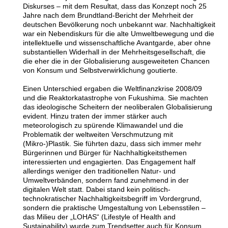
Diskurses – mit dem Resultat, dass das Konzept noch 25
Jahre nach dem Brundtland-Bericht der Mehrheit der
deutschen Bevölkerung noch unbekannt war. Nachhaltigkeit
war ein Nebendiskurs für die alte Umweltbewegung und die
intellektuelle und wissenschaftliche Avantgarde, aber ohne
substantiellen Widerhall in der Mehrheitsgesellschaft, die
die eher die in der Globalisierung ausgeweiteten Chancen
von Konsum und Selbstverwirklichung goutierte.
E
inen Unterschied ergaben die Weltfinanzkrise 2008/09
und die Reaktorkatastrophe von Fukushima. Sie machten
das ideologische Scheitern der neoliberalen Globalisierung
evident. Hinzu traten der immer stärker auch
meteorologisch zu spürende Klimawandel und die
Problematik der weltweiten Verschmutzung mit
(Mikro-)Plastik. Sie führten dazu, dass sich immer mehr
Bürgerinnen und Bürger für Nachhaltigkeitsthemen
interessierten und engagierten. Das Engagement half
allerdings weniger den traditionellen Natur- und
Umweltverbänden, sondern fand zunehmend in der
digitalen Welt statt. Dabei stand kein politisch-
technokratischer Nachhaltigkeitsbegriff im Vordergrund,
sondern die praktische Umgestaltung von Lebensstilen –
das Milieu der „LOHAS“ (Lifestyle of Health and
Sustainability) wurde zum Trendsetter auch für Konsum