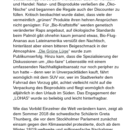
und Handel: Natur- und Bioprodukte verließen die „Öko-
Nische“ und begannen die Regale auch der Discounter zu
füllen. Kritisch beobachtet wurde dabei, dass viele der
vermeintlich „grünen“ Produkte ihren hehren Ansprüchen
nicht genügten: Für „Bio-Kraftstoffe“ werden genetisch
veränderter Raps angebaut, auf ökologische Standards
beim Palmöl gibt ohnehin kaum jemand etwas, Bio-Flug-
Ananas aus Lateinamerika versüßt den Nachtisch,
hinterlässt aber einen bitteren Beigeschmack in der
Atmosphäre. „
Die Grüne Lüge
“ wurde zum
Publikumserfolg. Hinzu kam, dass die Spezialisierung der
Diskussionen um „öko-faire“ Lebensstile mit einem
umfassenden Nachhaltigkeitsansatz nur noch peripher zu
tun hatte – denn wer in Unverpacktläden kauft, fährt
womöglich mit dem SUV vor, wer im Stadtverkehr dem
Fahrrad den Vorzug gibt, achtet vielleicht nicht auf die
Verpackung des Bioprodukts und fliegt womöglich doch
alljährlich in den Urlaub im Süden.
Das Engagement der
„LOHAS“
wurde so beliebig und leicht hinterfragbar.
Wie das Vorbild
Einzelner die Welt verändern kann, zeigt ab
dem Sommer 2018 die schwedische Schülerin Greta
Thunberg, die vor dem Stockholmer Parlament zunächst
einsam gegen den Klimawandel protestierte, doch ab dem
Winter 18/19 weltweite und millionenfache Nachahmer