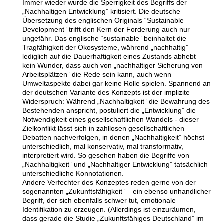
Immer wieder wurde die Sperrigkeit des Begriffs der
„
Nachhaltigen Entwicklung
”
kritisiert. Die deutsche
Übersetzung des englischen Originals
“
Sustainable
Development” trifft den Kern der Forderung auch nur
ungefähr. Das englische “sustainable” beinhaltet die
Tragfähigkeit der Ökosysteme, während „nachhaltig”
lediglich auf die Dauerhaftigkeit eines Zustands abhebt –
kein Wunder, dass auch von „nachhaltiger Sicherung von
Arbeitsplätzen” die Rede sein kann, auch wenn
Umweltaspekte dabei gar keine Rolle spielen. Spannend an
der deutschen Variante des Konzepts ist der implizite
Widerspruch: Während
„
Nachhaltigkeit
”
die Bewahrung des
Bestehenden anspricht, postuliert die
„
Entwicklung
” die
Notwendigkeit eines gesellschaftlichen Wandels - dieser
Zielkonflikt lässt sich in zahllosen gesellschaftlichen
Debatten nachverfolgen, in denen
„
Nachhaltigkeit
”
höchst
unterschiedlich, mal konservativ, mal transformativ,
interpretiert wird. So gesehen haben die Begriffe von
„
Nachhaltigkeit”
und
„
Nachhaltiger Entwicklung
”
tatsächlich
unterschiedliche Konnotationen.
Andere Verfechter des Konzeptes reden gerne von der
sogenannten „Zukunftsfähigkeit” – ein ebenso unhandlicher
Begriff, der sich ebenfalls schwer tut, emotionale
Identifikation zu erzeugen. (Allerdings ist einzuräumen,
dass gerade die Studie
„
Zukunftsfähiges Deutschland” im