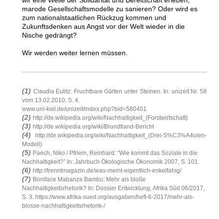
marode Gesellschaftsmodelle zu sanieren? Oder wird es
zum nationalstaatlichen Rückzug kommen und
Zukunftsdenken aus Angst vor der Welt wieder in die
Nische gedrängt?
Wir werden weiter lernen müssen.
(1)
Claudia Eulitz: Fruchtbare Gärten unter Steinen. In: unizeit Nr. 58
vom 13.02.2010, S. 4
.
www.uni-kiel.de/unizeit/index.php?bid=580401
(2)
http://de.wikipedia.org/wiki/Nachhaltigkeit_(Forstwirtschaft)
(3)
http://de.wikipedia.org/wiki
/Brundtland-Bericht
(4)
http://de.wikipedia.org/wiki/Nachhaltigkeit_(Drei-S%C3%A4ulen-
Modell)
(5)
Paech, Niko / Pfriem, Reinhard: “Wie kommt das Soziale in die
Nachhaltigkeit?” In: Jahrbuch Ökologische Ökonomik 2007, S. 101.
(6)
http://trenntmagazin.de/was-meint-eigentlich-enkelfahig/
(7)
Boniface Mabanza Bambu: Mehr als bloße
Nachhaltigkeitsrhetorik? In: Dossier Entwicklung, Afrika Süd 06/2017,
S. 3. https://www.afrika-sued.org/ausgaben/heft-6-2017/mehr-als-
blosse-nachhaltigkeitsrhetorik-/